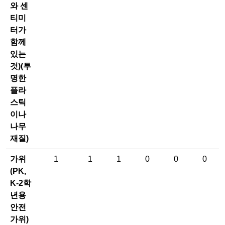
와 센
티미
터가
함께
있는
것)(투
명한
플라
스틱
이나
나무
재질)
가위
1
1
1
0
0
0
(PK,
K-2학
년용
안전
가위)