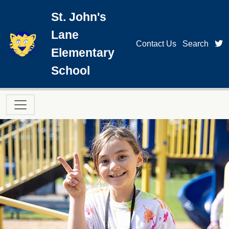
Skip to main content
St. John's
Lane
t
Contact Us
Search
Elementary
School
Main navigation