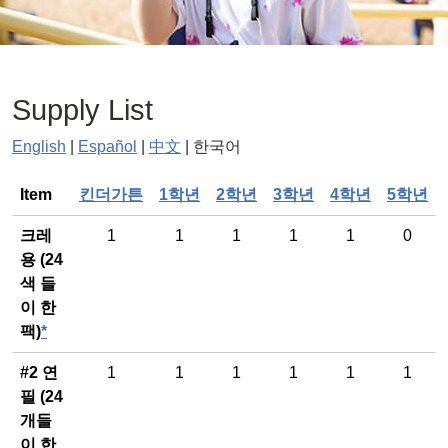
Supply List
English
|
Español
|
中文
| 한국어
General
Item
킨더가튼
1학년
2학년
3학년
4학년
5학년
크레
1
1
1
1
1
0
용 (24
색 들
이 한
팩)
*
#2 연
1
1
1
1
1
1
필 (24
개들
이 한