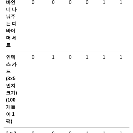
바인
0
0
0
0
1
1
더 나
눠주
는 디
바이
더 세
트
인덱
0
1
0
1
1
1
스 카
드
(3x5
인치
크기)
(100
개들
이 1
팩)