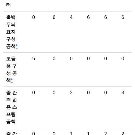
터
흑백
0
6
4
6
6
6
무늬
표지
구성
공책
*
초등
5
0
0
0
0
0
용 구
성 공
책
*
줄 간
0
0
3
0
0
3
격 넓
은 스
프링
공책
줄 간
0
0
1
1
2
2