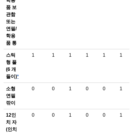
학용
품 보
관함
또는
연필/
학용
품 통
스틱
1
1
1
1
1
1
형 풀
(6 개
들이)
*
소형
0
0
1
0
0
1
연필
깎이
12인
0
0
1
0
0
1
치 자
(인치