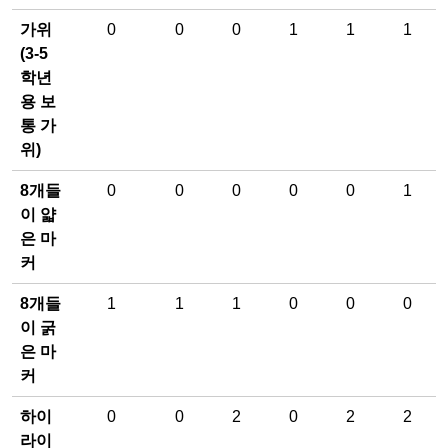
가위
0
0
0
1
1
1
(3-5
학년
용 보
통 가
위)
8개들
0
0
0
0
0
1
이 얇
은 마
커
8개들
1
1
1
0
0
0
이 굵
은 마
커
하이
0
0
2
0
2
2
라이