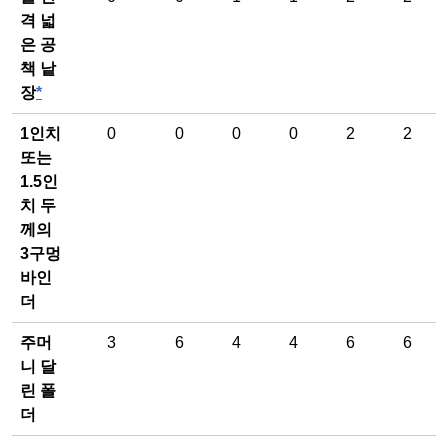
격 넓
은 공
책 낱
장
*
1인치
0
0
0
0
2
2
또는
1.5인
치 두
께의
3구멍
바인
더
주머
3
6
4
4
6
6
니 달
린 폴
더