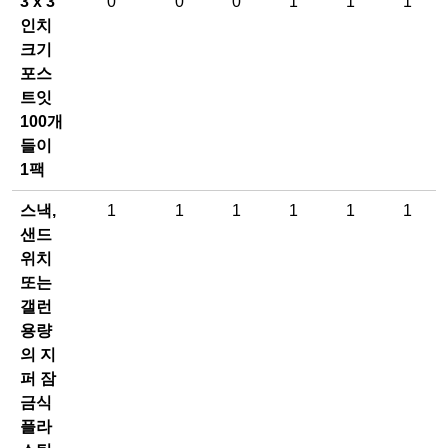
3 x 3
0
0
0
1
1
1
인치
크기
포스
트잇
100개
들이
1팩
스낵,
1
1
1
1
1
1
샌드
위치
또는
갤런
용량
의 지
퍼 잠
금식
플라