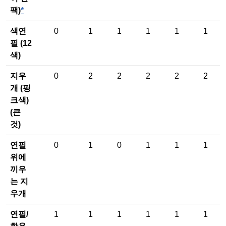
팩)
*
색연
0
1
1
1
1
1
필 (12
색)
지우
0
2
2
2
2
2
개 (핑
크색)
(큰
것)
연필
0
1
0
1
1
1
위에
끼우
는 지
우개
연필/
1
1
1
1
1
1